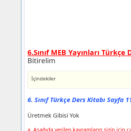
6.Sınıf MEB Yayınları Türkçe 
Bitirelim
İçindekiler
6. Sınıf Türkçe Ders Kitabı Sayfa 110 C
Yayınları
6. Sınıf Türkçe Ders Kitabı Sayfa 
Üretmek Gibisi Yok
6. Sınıf Türkçe Ders Kitabı Sayfa 111 C
Üretmek Gibisi Yok
Yayınları
6. Sınıf Türkçe Ders Kitabı Sayfa 112 C
a. Aşağıda verilen kavramların sizin için çağ