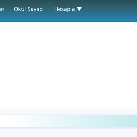
rı
Okul Sayacı
Hesapla ▼