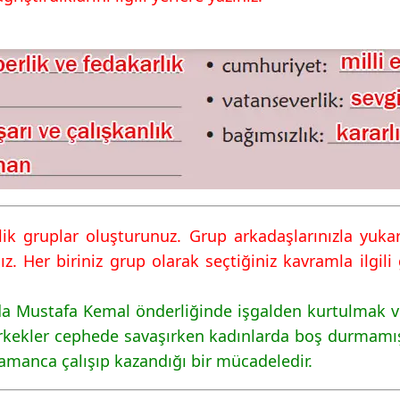
evapları MEB
evapları MEB
evapları MEB
ilik gruplar oluşturunuz. Grup arkadaşlarınızla yuka
ız. Her biriniz grup olarak seçtiğiniz kavramla ilgil
da Mustafa Kemal önderliğinde işgalden kurtulmak ve
 erkekler cephede savaşırken kadınlarda boş durmamı
manca çalışıp kazandığı bir mücadeledir.