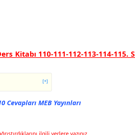
Ders Kitabı 110-111-112-113-114-115. 
[+]
evapları MEB
110 Cevapları MEB Yayınları
evapları MEB
evapları MEB
rıştırdıklarını ilgili yerlere yazınız.