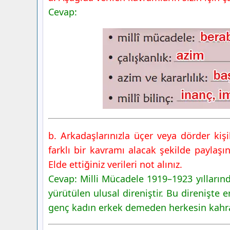
Yayınları
Cevap:
6. Sınıf Türkçe Ders Kitabı Sayfa 113 C
Yayınları
6. Sınıf Türkçe Ders Kitabı Sayfa 114 C
Yayınları
6. Sınıf Türkçe Ders Kitabı Sayfa 115 C
Yayınları
b. Arkadaşlarınızla üçer veya dörder kiş
farklı bir kavramı alacak şekilde paylaşın
Elde ettiğiniz verileri not alınız.
Cevap: Milli Mücadele 1919–1923 yılların
yürütülen ulusal direniştir. Bu direnişte
genç kadın erkek demeden herkesin kahra