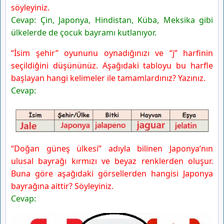
3. Anlayalım
söyleyiniz.
4. Anlayalım
Cevap: Çin, Japonya, Hindistan, Küba, Meksika gibi
6. Sınıf Türkçe Ders Kitabı Sayfa 122 Cevapları MEB
ülkelerde de çocuk bayramı kutlanıyor.
Yayınları
“İsim şehir” oyununu oynadığınızı ve “j” harfinin
6. Anlayalım
seçildiğini düşününüz. Aşağıdaki tabloyu bu harfle
6. Sınıf Türkçe Ders Kitabı Sayfa 123 Cevapları MEB
başlayan hangi kelimeler ile tamamlardınız? Yazınız.
Yayınları
Cevap:
7. Anlayalım
8. Anlayalım
6. Sınıf Türkçe Ders Kitabı Sayfa 124 Cevapları MEB
Yayınları
1. Anlatalım
“Doğan güneş ülkesi” adıyla bilinen Japonya’nın
Değerlendirelim
ulusal bayrağı kırmızı ve beyaz renklerden oluşur.
6. Sınıf Türkçe Ders Kitabı Sayfa 125 Cevapları MEB
Buna göre aşağıdaki görsellerden hangisi Japonya
Yayınları
bayrağına aittir? Söyleyiniz.
2. Anlatalım
Cevap:
6. Sınıf Türkçe Ders Kitabı Sayfa 126 Cevapları MEB
Yayınları