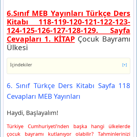
6.Sınıf MEB Yayınları Türkçe Ders
Kitabı 118-119-120-121-122-123-
124-125-126-127-128-129. Sayfa
Cevapları 1. KİTAP
Çocuk Bayramı
Ülkesi
İçindekiler
[+]
6. Sınıf Türkçe Ders Kitabı Sayfa 118 Cevapları MEB
Yayınları
6. Sınıf Türkçe Ders Kitabı Sayfa 118
Haydi, Başlayalım!
Cevapları MEB Yayınları
6. Sınıf Türkçe Ders Kitabı Sayfa 119 Cevapları MEB
Yayınları
1. Anlayalım
Haydi, Başlayalım!
6. Sınıf Türkçe Ders Kitabı Sayfa 120-121 Cevapları
MEB Yayınları
Türkiye Cumhuriyeti’nden başka hangi ülkelerde
2. Anlayalım
çocuk bayramı kutlanıyor olabilir? Tahminlerinizi