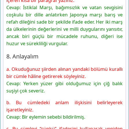
içeren kısa bir paragraf yazınız.
Cevap: İstiklal Marşı, bağımsızlık ve vatan sevgisini
coşkulu bir dille anlatırken Japonya marşı barış ve
refah dileğini sade bir şekilde ifade eder. Her iki marş
da ülkelerinin değerlerini ve milli duygularını yansıtır,
ancak biri güçlü bir mücadele ruhunu, diğeri ise
huzur ve sürekliliği vurgular.
8. Anlayalım
a. Okuduğunuz şiirden alınan yandaki bölümü kurallı
bir cümle hâline getirerek söyleyiniz.
Cevap: Yerken yüzer gibi olduğumuz için çiğ balık
suşiyi çok severiz.
b. Bu cümledeki anlam ilişkisini belirleyerek
işaretleyiniz.
Cevap: Bir eylemin sebebi bildirilmiş.
c. Bu cümleyi “çünkü” ifadesini kullanarak yeniden