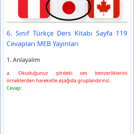
3. Anlatalım
4. Anlatalım
6. Sınıf Türkçe Ders Kitabı Sayfa 127 Cevapları MEB
Yayınları
5. Anlatalım
6. Sınıf Türkçe Ders Kitabı Sayfa 119
6. Anlatalım
Cevapları MEB Yayınları
6. Sınıf Türkçe Ders Kitabı Sayfa 128 Cevapları MEB
Yayınları
7. Anlatalım
1. Anlayalım
6. Sınıf Türkçe Ders Kitabı Sayfa 129 Cevapları MEB
Yayınları
a. Okuduğunuz şiirdeki ses benzerliklerini
Gelecek Derse Hazırlanalım
örneklerden hareketle aşağıda gruplandırınız.
Cevap: