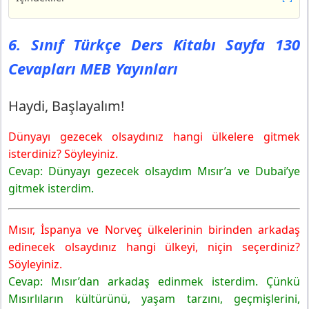
6. Sınıf Türkçe Ders Kitabı Sayfa 130 Cevapları MEB
Yayınları
6. Sınıf Türkçe Ders Kitabı Sayfa 130
Haydi, Başlayalım!
Cevapları MEB Yayınları
6. Sınıf Türkçe Ders Kitabı Sayfa 133 Cevapları MEB
Yayınları
Değerlendirelim
Haydi, Başlayalım!
1. Anlayalım
Dünyayı gezecek olsaydınız hangi ülkelere gitmek
6. Sınıf Türkçe Ders Kitabı Sayfa 134 Cevapları MEB
Yayınları
isterdiniz? Söyleyiniz.
2. Anlayalım
Cevap: Dünyayı gezecek olsaydım Mısır’a ve Dubai’ye
3. Anlayalım
gitmek isterdim.
6. Sınıf Türkçe Ders Kitabı Sayfa 135 Cevapları MEB
Yayınları
Mısır, İspanya ve Norveç ülkelerinin birinden arkadaş
4. Anlayalım
edinecek olsaydınız hangi ülkeyi, niçin seçerdiniz?
6. Sınıf Türkçe Ders Kitabı Sayfa 136 Cevapları MEB
Söyleyiniz.
Yayınları
Cevap: Mısır’dan arkadaş edinmek isterdim. Çünkü
5. Anlayalım
Mısırlıların kültürünü, yaşam tarzını, geçmişlerini,
6. Sınıf Türkçe Ders Kitabı Sayfa 137 Cevapları MEB