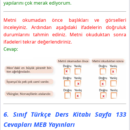
yapılarını çok merak ediyorum.
Yayınları
1. Anlatalım
6. Sınıf Türkçe Ders Kitabı Sayfa 138 Cevapları MEB
Metni okumadan önce başlıkları ve görselleri
Yayınları
inceleyiniz. Ardından aşağıdaki ifadelerin doğruluk
2. Anlatalım
durumlarını tahmin ediniz. Metni okuduktan sonra
3. Anlatalım
ifadeleri tekrar değerlendiriniz.
6. Sınıf Türkçe Ders Kitabı Sayfa 139 Cevapları MEB
Cevap:
Yayınları
4. Anlatalım
6. Sınıf Türkçe Ders Kitabı Sayfa 140 Cevapları MEB
Yayınları
5. Anlatalım
6. Sınıf Türkçe Ders Kitabı Sayfa 141 Cevapları MEB
Yayınları
6. Anlatalım
Görevimizi Bilelim!
6. Sınıf Türkçe Ders Kitabı Sayfa 133
6. Sınıf Türkçe Ders Kitabı Sayfa 142-143 Cevapları
Cevapları MEB Yayınları
MEB Yayınları