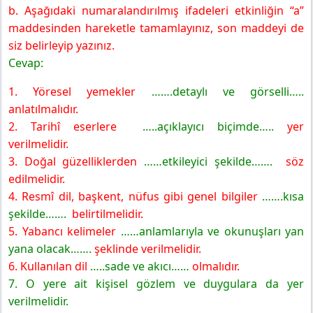
b. Aşağıdaki numaralandırılmış ifadeleri etkinliğin “a”
maddesinden hareketle tamamlayınız, son maddeyi de
siz belirleyip yazınız.
Cevap:
1. Yöresel yemekler
…….detaylı ve görselli…..
anlatılmalıdır.
2. Tarihî eserlere
…..açıklayıcı biçimde…..
yer
verilmelidir.
3. Doğal güzelliklerden
……etkileyici şekilde…….
söz
edilmelidir.
4. Resmî dil, başkent, nüfus gibi genel bilgiler
…….kısa
şekilde…….
belirtilmelidir.
5. Yabancı kelimeler
……anlamlarıyla ve okunuşları yan
yana olacak…….
şeklinde verilmelidir.
6. Kullanılan dil
…..sade ve akıcı……
olmalıdır.
7. O yere ait kişisel gözlem ve duygulara da yer
verilmelidir.