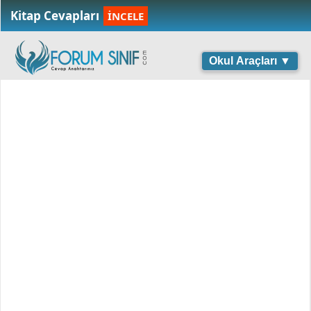
Kitap Cevapları
İNCELE
Okul Araçları ▼