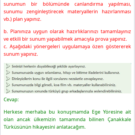
6. Sınıf Türkçe Ders Kitabı Sayfa 64 Cevapları MEB
sunumun bir bölümünde canlandırma yapılması,
Yayınları
sunumu zenginleştirecek materyallerin hazırlanması
6. Sınıf Türkçe Ders Kitabı Sayfa 65 Cevapları MEB
vb.) plan yapınız.
Yayınları
b. Planınıza uygun olarak hazırlıklarınızı tamamlayınız
ve etkili bir sunum yapabilmek amacıyla prova yapınız.
c. Aşağıdaki yönergeleri uygulamaya özen göstererek
sunum yapınız.
Cevap:
Herkese merhaba bu konuşmamda Ege Yöresine ait
olan ancak ülkemizin tamamında bilinen Çanakkale
Türküsünün hikayesini anlatacağım.