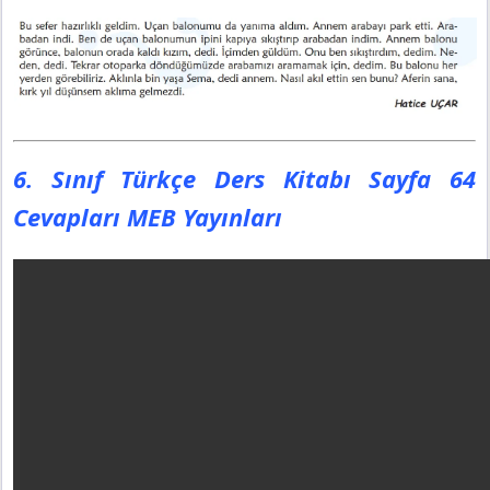
6. Sınıf Türkçe Ders Kitabı Sayfa 64
Cevapları MEB Yayınları