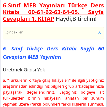
6.Sınıf MEB Yayınları Türkçe Ders
Kitabı 60-61-62-63-64-65. Sayfa
Cevapları 1. KİTAP
Haydi,Bitirelim!
İçindekiler
[+]
6. Sınıf Türkçe Ders Kitabı Sayfa 60 Cevapları MEB
Yayınları
6. Sınıf Türkçe Ders Kitabı Sayfa 60
Üretmek Gibisi Yok
Cevapları MEB Yayınları
6. Sınıf Türkçe Ders Kitabı Sayfa 61 Cevapları MEB
Yayınları
Yazma
Üretmek Gibisi Yok
6. Sınıf Türkçe Ders Kitabı Sayfa 62 Cevapları MEB
Yayınları
a. “Türkülerin ortaya çıkış hikâyeleri” ile ilgili yaptığınız
Bu Tema Başka Tema
araştırmadan edindiği niz bilgileri grup arkadaşlarınızla
6. Sınıf Türkçe Ders Kitabı Sayfa 63 Cevapları MEB
paylaşarak değerlendiriniz. Seçtiğiniz bölgeye ait
Yayınları
türkülerden birinin hikâyesini anlatan bir sunum
Haydi, Bitirelim
yapmak üzere (farklı bölümleri farklı kişilerin sunması,