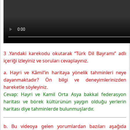
3 .Yandaki karekodu okutarak “Türk Dil Bayramı” adlı
içeriği izleyiniz ve soruları cevaplayınız.
a. Hayri ve Kâmil’in haritaya yönelik tahminleri neye
dayanmaktadır? Ön bilgi ve deneyimlerinizden
hareketle söyleyiniz.
Cevap: Hayri ve Kamil Orta Asya bakkal federasyon
haritası ve börek kültürünün yaygın olduğu yerlerin
haritası diye tahminlerde bulunmuşlardır.
b. Bu videoya gelen yorumlardan bazıları aşağıda