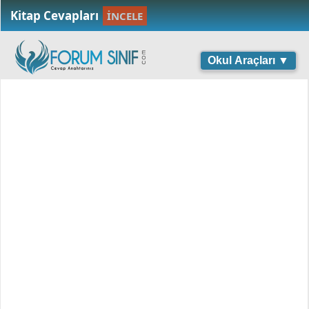
Kitap Cevapları
İNCELE
Okul Araçları ▼