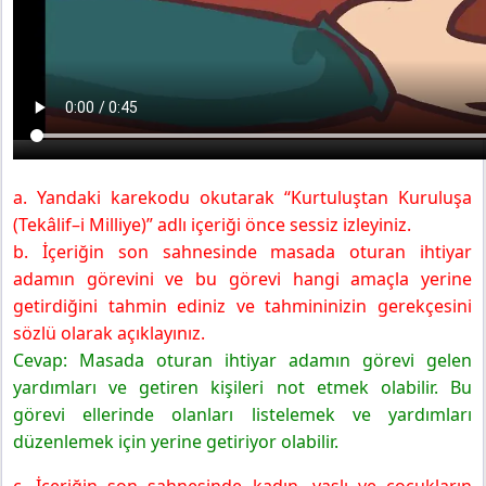
a. Yandaki karekodu okutarak “Kurtuluştan Kuruluşa
(Tekâlif–i Milliye)” adlı içeriği önce sessiz izleyiniz.
b. İçeriğin son sahnesinde masada oturan ihtiyar
adamın görevini ve bu görevi hangi amaçla yerine
getirdiğini tahmin ediniz ve tahmininizin gerekçesini
sözlü olarak açıklayınız.
Cevap: Masada oturan ihtiyar adamın görevi gelen
yardımları ve getiren kişileri not etmek olabilir. Bu
görevi ellerinde olanları listelemek ve yardımları
düzenlemek için yerine getiriyor olabilir.