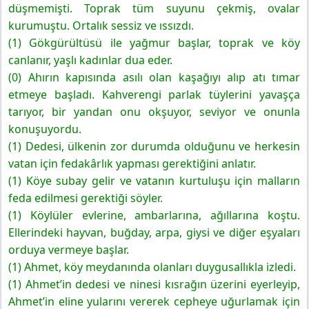
düşmemişti. Toprak tüm suyunu çekmiş, ovalar
kurumuştu. Ortalık sessiz ve ıssızdı.
(1) Gökgürültüsü ile yağmur başlar, toprak ve köy
canlanır, yaşlı kadınlar dua eder.
(0) Ahırın kapısında asılı olan kaşağıyı alıp atı tımar
etmeye başladı. Kahverengi parlak tüylerini yavaşça
tarıyor, bir yandan onu okşuyor, seviyor ve onunla
konuşuyordu.
(1) Dedesi, ülkenin zor durumda olduğunu ve herkesin
vatan için fedakârlık yapması gerektiğini anlatır.
(1) Köye subay gelir ve vatanın kurtuluşu için malların
feda edilmesi gerektiği söyler.
(1) Köylüler evlerine, ambarlarına, ağıllarına koştu.
Ellerindeki hayvan, buğday, arpa, giysi ve diğer eşyaları
orduya vermeye başlar.
(1) Ahmet, köy meydanında olanları duygusallıkla izledi.
(1) Ahmet’in dedesi ve ninesi kısrağın üzerini eyerleyip,
Ahmet’in eline yularını vererek cepheye uğurlamak için