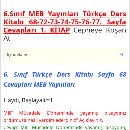
6.Sınıf MEB Yayınları Türkçe Ders
Kitabı 68-72-73-74-75-76-77. Sayfa
Cevapları 1. KİTAP
Cepheye Koşan
At
İçindekiler
[+]
6. Sınıf Türkçe Ders Kitabı Sayfa 68 Cevapları MEB
Yayınları
6. Sınıf Türkçe Ders Kitabı Sayfa 68
Haydi, Başlayalım!
Cevapları MEB Yayınları
6. Sınıf Türkçe Ders Kitabı Sayfa 72 Cevapları MEB
Yayınları
1.anlayalım
Haydi, Başlayalım!
2.anlayalım
Millî Mücadele Dönemi’nde yaşamış olsaydınız
6. Sınıf Türkçe Ders Kitabı Sayfa 73 Cevapları MEB
Yayınları
ordumuza nasıl yardım ederdiniz? Açıklayınız.
3.anlayalım
Cevap: Milli Mücadele Dönemi’nde yaşamış olsaydım,