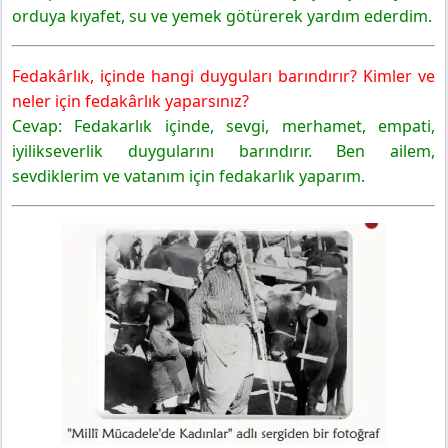
4.anlayalım
orduya kıyafet, su ve yemek götürerek yardım ederdim.
6. Sınıf Türkçe Ders Kitabı Sayfa 74 Cevapları MEB
Yayınları
Fedakârlık, içinde hangi duyguları barındırır? Kimler ve
5.anlayalım
neler için fedakârlık yaparsınız?
6. Sınıf Türkçe Ders Kitabı Sayfa 75 Cevapları MEB
Cevap: Fedakarlık içinde, sevgi, merhamet, empati,
Yayınları
iyilikseverlik duygularını barındırır. Ben ailem,
6.anlayalım
sevdiklerim ve vatanım için fedakarlık yaparım.
1.anlatalım
6. Sınıf Türkçe Ders Kitabı Sayfa 76 Cevapları MEB
Yayınları
4.anlatalım
6. Sınıf Türkçe Ders Kitabı Sayfa 77 Cevapları MEB
Yayınları
Değerlendirelim
Gelecek Derse Hazırlanalım