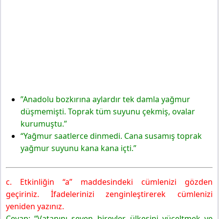
”Anadolu bozkırına aylardır tek damla yağmur
düşmemişti. Toprak tüm suyunu çekmiş, ovalar
kurumuştu.”
“Yağmur saatlerce dinmedi. Cana susamış toprak
yağmur suyunu kana kana içti.”
c. Etkinliğin “a” maddesindeki cümlenizi gözden
geçiriniz. İfadelerinizi zenginleştirerek cümlenizi
yeniden yazınız.
Cevap: “Vatanını seven bireyler, ülkesini yüceltmek ve