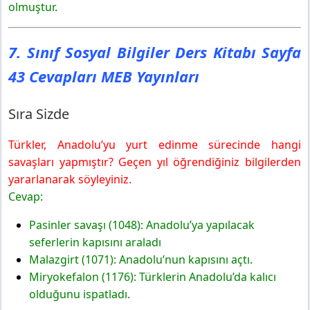
Sıra Sizde
olmuştur.
7. Sınıf Sosyal Bilgiler Ders Kitabı Sayfa 46 Cevapları
MEB Yayınları
7. Sınıf Sosyal Bilgiler Ders Kitabı Sayfa
2.etkinlik
43 Cevapları MEB Yayınları
Sıra Sizde
Türkler, Anadolu’yu yurt edinme sürecinde hangi
savaşları yapmıştır? Geçen yıl öğrendiğiniz bilgilerden
yararlanarak söyleyiniz.
Cevap:
Pasinler savaşı (1048): Anadolu’ya yapılacak
seferlerin kapısını araladı
Malazgirt (1071): Anadolu’nun kapısını açtı.
Miryokefalon (1176): Türklerin Anadolu’da kalıcı
olduğunu ispatladı.