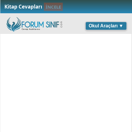
Kitap Cevapları
İNCELE
Okul Araçları ▼