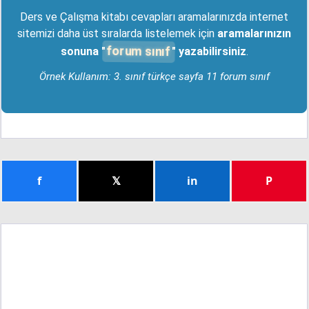
Ders ve Çalışma kitabı cevapları aramalarınızda internet
sitemizi daha üst sıralarda listelemek için
aramalarınızın
forum sınıf
sonuna "
" yazabilirsiniz
.
Örnek Kullanım: 3. sınıf türkçe sayfa 11 forum sınıf
f
𝕏
in
P