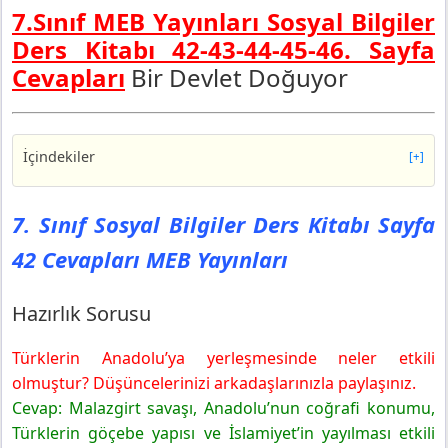
7.Sınıf MEB Yayınları Sosyal Bilgiler
Ders Kitabı 42-43-44-45-46. Sayfa
Cevapları
Bir Devlet Doğuyor
İçindekiler
[+]
7. Sınıf Sosyal Bilgiler Ders Kitabı Sayfa 42 Cevapları
MEB Yayınları
7. Sınıf Sosyal Bilgiler Ders Kitabı Sayfa
Hazırlık Sorusu
42 Cevapları MEB Yayınları
7. Sınıf Sosyal Bilgiler Ders Kitabı Sayfa 43 Cevapları
MEB Yayınları
Sıra Sizde
Hazırlık Sorusu
7. Sınıf Sosyal Bilgiler Ders Kitabı Sayfa 44 Cevapları
MEB Yayınları
Türklerin Anadolu’ya yerleşmesinde neler etkili
1.etkinlik
olmuştur? Düşüncelerinizi arkadaşlarınızla paylaşınız.
7. Sınıf Sosyal Bilgiler Ders Kitabı Sayfa 45 Cevapları
Cevap: Malazgirt savaşı, Anadolu’nun coğrafi konumu,
MEB Yayınları
Türklerin göçebe yapısı ve İslamiyet’in yayılması etkili