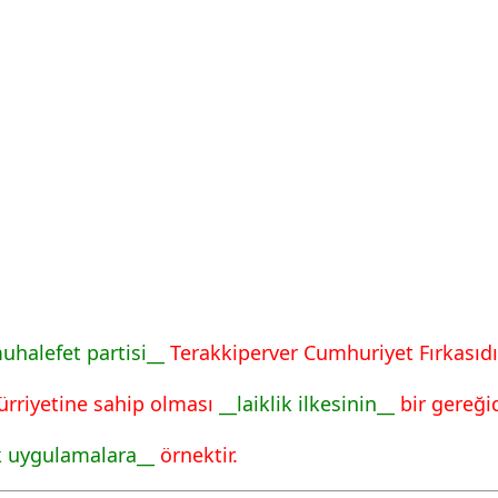
uhalefet partisi__
Terakkiperver Cumhuriyet Fırkasıdı
hürriyetine sahip olması
__laiklik ilkesinin__
bir gereğid
 uygulamalara__
örnektir.