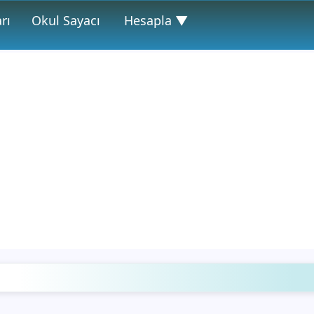
rı
Okul Sayacı
Hesapla ▼