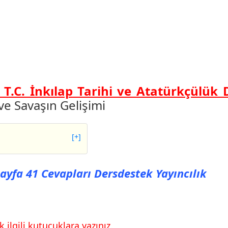
k T.C. İnkılap Tarihi ve Atatürkçülük 
ve Savaşın Gelişimi
[+]
 41 Cevapları
 Sayfa 41 Cevapları Dersdestek Yayıncılık
 42 Cevapları
LİŞİMİ
 ilgili kutucuklara yazınız.