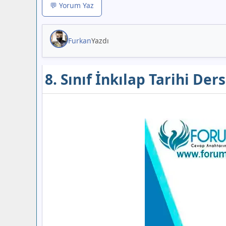
💬 Yorum Yaz
Furkan
Yazdı
8. Sınıf İnkılap Tarihi De