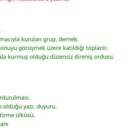
 44 Cevapları
.
 45 Cevapları
amacıyla kurulan grup, dernek.
konuyu görüşmek üzere katıldığı toplantı.
ında kurmuş olduğu düzensiz direniş ordusu.
urdurulması.
 olduğu yazı, duyuru.
tirme ülküsü.
lanı