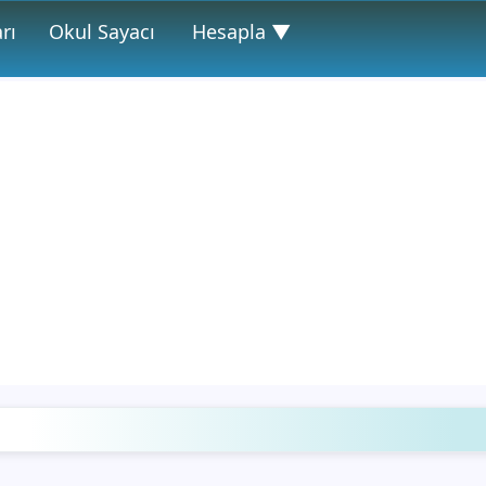
rı
Okul Sayacı
Hesapla ▼