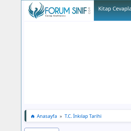
Kitap Cevapla
Anasayfa
»
T.C. İnkılap Tarihi