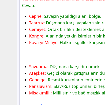
8. Sınıf İnkılap Tarihi Ders Kitabı Sayfa
Cevap:
Dersdestek Yayıncılık
Cephe:
Savaşın yapıldığı alan, bölge.
Yorumlayalım
Taarruz:
Düşmana karşı yapılan saldırı
8. Sınıf İnkılap Tarihi Ders Kitabı Sayfa
Cemiyet:
Ortak bir fikri desteklemek 
Dersdestek Yayıncılık
Kongre:
Alanında yetkin isimlerin bir 
Tartışalım
Kuva-yı Milliye:
Halkın işgaller karşıs
Etkinlik
Savunma:
Düşmana karşı direnmek.
Ateşkes:
Geçici olarak çatışmaların d
Genelge:
Resmi kurumların emirlerinin
Panslavizm:
Slav/Rus toplumları birleş
Misakımilli:
Milli sınır ve bağımsızlık a