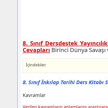
8. Sınıf Dersdestek Yayıncılı
Cevapları
Birinci Dünya Savaşı 
İçindekiler
8. Sınıf İnkılap Tarihi Ders Kitabı Sayfa
Dersdestek Yayıncılık
8. Sınıf İnkılap Tarihi Ders Kitabı
Kavramlar
8. Sınıf İnkılap Tarihi Ders Kitabı Sayfa
Kavramlar
Dersdestek Yayıncılık
BİRİNCİ DÜNYA SAVAŞI VE SAVAŞIN GE
Verilen kavramların anlamlarını araştırarak