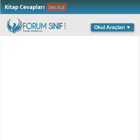
Kitap Cevapları
İNCELE
Okul Araçları ▼