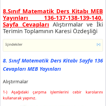
8.Sınıf Matematik Ders Kitabı MEB
Yayınları 136-137-138-139-140.
Sayfa Cevapları
Alıştırmalar ve İki
Terimin Toplamının Karesi Özdeşliği
İçindekiler
[+]
8. Sınıf Matematik Ders Kitabı Sayfa 136 Cevapları MEB
Yayınları
8. Sınıf Matematik Ders Kitabı Sayfa 136
Alıştırmalar
Cevapları MEB Yayınları
8. Sınıf Matematik Ders Kitabı Sayfa 137 Cevapları MEB
Yayınları
8. Sınıf Matematik Ders Kitabı Sayfa 138 Cevapları MEB
Alıştırmalar
Yayınları
8. Sınıf Matematik Ders Kitabı Sayfa 139 Cevapları MEB
1-) Aşağıdaki çarpma işlemlerini cebir karolarını
Yayınları
kullanarak yapınız.
Özdeşlikler