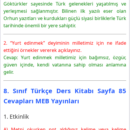
4. Etkinlik
Göktürkler sayesinde Türk gelenekleri yaşatılmış ve
5. Etkinlik
yerleşmesi sağlanmıştır. Bilinen ilk yazılı eser olan
6. Etkinlik
Orhun yazıtları ve kurdukları güçlü siyasi birliklerle Türk
Gelecek Derse Hazırlık
tarihinde önemli bir yere sahiptir.
2. “Yurt edinmek” deyiminin milletimiz için ne ifade
ettiğini örnekler vererek açıklayınız.
Cevap: Yurt edinmek milletimiz için bağımsız, özgür,
güven içinde, kendi vatanına sahip olması anlamına
gelir.
8. Sınıf Türkçe Ders Kitabı Sayfa 85
Cevapları MEB Yayınları
1. Etkinlik
A) Metni okurken not aldığınız kelime veya kelime