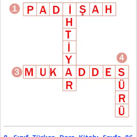
8. Sınıf Türkçe Ders Kitabı Sayfa 86