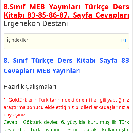
8.Sınıf MEB Yayınları Türkçe Ders
Kitabı 83-85-86-87.
Sayfa Cevapları
Ergenekon Destanı
İçindekiler
[+]
8. Sınıf Türkçe Ders Kitabı Sayfa 83 Cevapları MEB
Yayınları
8. Sınıf Türkçe Ders Kitabı Sayfa 83
Hazırlık Çalışmaları
Cevapları MEB Yayınları
8. Sınıf Türkçe Ders Kitabı Sayfa 85 Cevapları MEB
Yayınları
1. Etkinlik
Hazırlık Çalışmaları
8. Sınıf Türkçe Ders Kitabı Sayfa 86 Cevapları MEB
Yayınları
1. Göktürklerin Türk tarihindeki önemi ile ilgili yaptığınız
2. Etkinlik
araştırma sonucu elde ettiğiniz bilgileri arkadaşlarınızla
3. Etkinlik
paylaşınız.
8. Sınıf Türkçe Ders Kitabı Sayfa 87 Cevapları MEB
Cevap: Göktürk devleti 6. yüzyılda kurulmuş ilk Türk
Yayınları
devletidir. Türk ismini resmi olarak kullanmıştır.