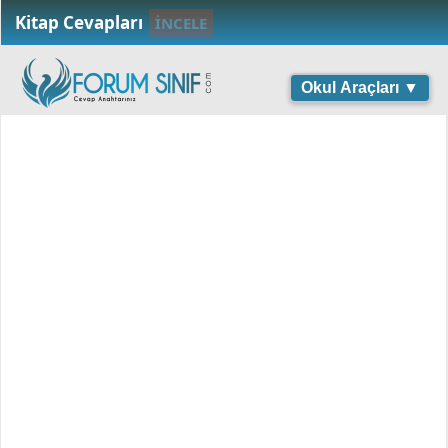
Kitap Cevapları
İNCELE
Okul Araçları ▼