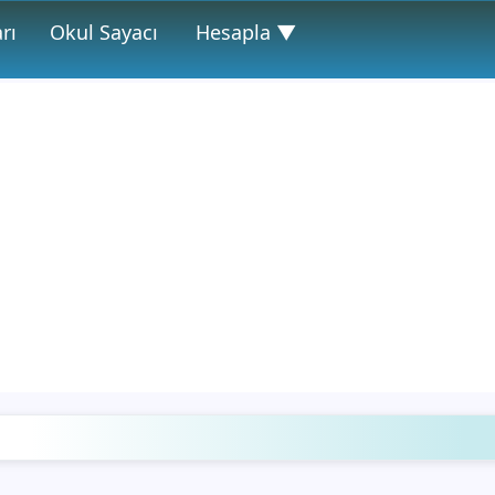
rı
Okul Sayacı
Hesapla ▼