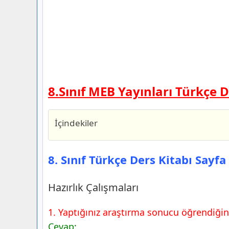
8.Sınıf MEB Yayınları Türkçe D
İçindekiler
8. Sınıf Türkçe Ders Kitabı Sayfa 88 Ce
Hazırlık Çalışmaları
8. Sınıf Türkçe Ders Kitabı Sayf
8. Sınıf Türkçe Ders Kitabı Sayfa 89 Ce
1. Etkinlik
Hazırlık Çalışmaları
8. Sınıf Türkçe Ders Kitabı Sayfa 90 Ce
1. Yaptığınız araştırma sonucu öğrendiğini
2. Etkinlik
Cevap:
3. Etkinlik