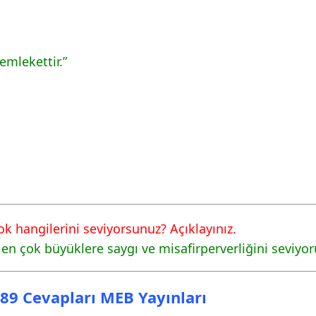
vapları MEB Yayınları
vapları MEB Yayınları
mlekettir.”
vapları MEB Yayınları
çok hangilerini seviyorsunuz? Açıklayınız.
n en çok büyüklere saygı ve misafirperverliğini seviy
a 89 Cevapları MEB Yayınları