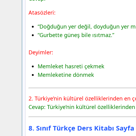
8. Sınıf Türkçe Ders Kitabı Sayfa 91 Ce
Atasözleri:
4. Etkinlik
8. Sınıf Türkçe Ders Kitabı Sayfa 92 Ce
“Doğduğun yer değil, doyduğun yer me
8. Sınıf Türkçe Ders Kitabı Sayfa 93 Ce
“Gurbette güneş bile ısıtmaz.”
5. Etkinlik
6. Etkinlik
Deyimler:
Gelecek Derse Hazırlık
Memleket hasreti çekmek
Memleketine dönmek
2. Türkiye’nin kültürel özelliklerinden en 
Cevap: Türkiye’nin kültürel özelliklerinde
8. Sınıf Türkçe Ders Kitabı Sayf