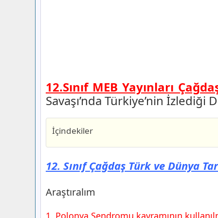
12.Sınıf MEB Yayınları Çağda
Savaşı’nda Türkiye’nin İzlediği Dı
İçindekiler
12. Sınıf Çağdaş Türk ve Dünya Tarihi 
82 Ders Kitabı Cevapları
12. Sınıf Çağdaş Türk ve Dünya Tar
Araştıralım
12. Sınıf Çağdaş Türk ve Dünya Tarihi 
Araştıralım
83 Ders Kitabı Cevapları
4. Etkinlik
1. Polonya Sendromu kavramının kullanılma