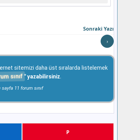
Sonraki Yazı
›
ernet sitemizi daha üst sıralarda listelemek
rum sınıf
" yazabilirsiniz
.
e sayfa 11 forum sınıf
P