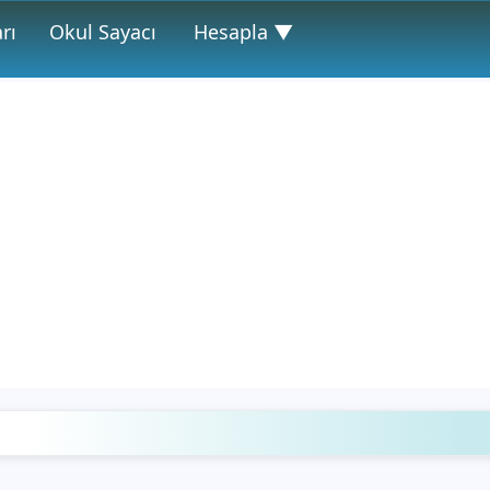
rı
Okul Sayacı
Hesapla ▼