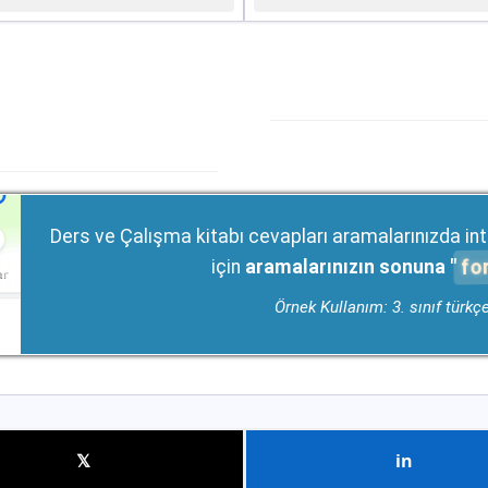
Ders ve Çalışma kitabı cevapları aramalarınızda int
fo
için
aramalarınızın sonuna "
Örnek Kullanım: 3. sınıf türkç
𝕏
in