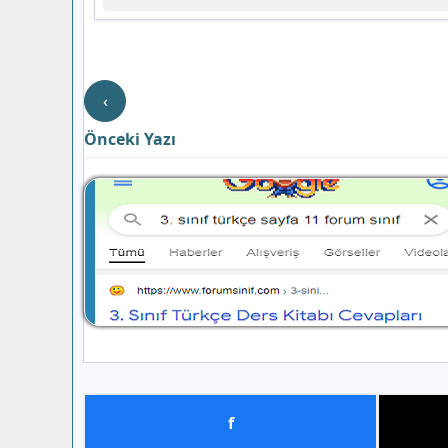
‹
Önceki Yazı
f