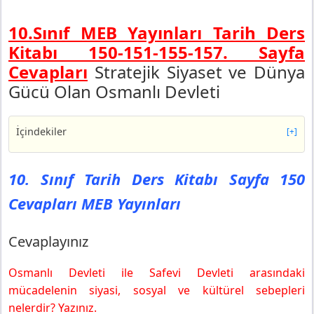
10.Sınıf MEB Yayınları Tarih Ders
Kitabı 150-151-155-157. Sayfa
Cevapları
Stratejik Siyaset ve Dünya
Gücü Olan Osmanlı Devleti
İçindekiler
[+]
10. Sınıf Tarih Ders Kitabı Sayfa 150 Cevapları MEB
Yayınları
10. Sınıf Tarih Ders Kitabı Sayfa 150
Cevaplayınız
Cevapları MEB Yayınları
10. Sınıf Tarih Ders Kitabı Sayfa 151 Cevapları MEB
Yayınları
Konu Analizi
Cevaplayınız
10. Sınıf Tarih Ders Kitabı Sayfa 155 Cevapları MEB
Yayınları
Osmanlı Devleti ile Safevi Devleti arasındaki
Metin Analizi
mücadelenin siyasi, sosyal ve kültürel sebepleri
10. Sınıf Tarih Ders Kitabı Sayfa 157 Cevapları MEB
nelerdir? Yazınız.