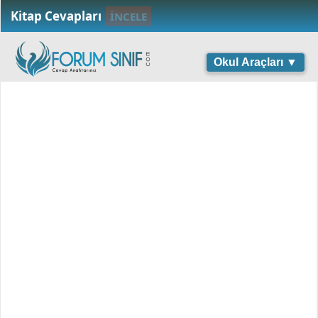
Kitap Cevapları
İNCELE
Okul Araçları ▼