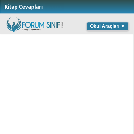
Kitap Cevapları
İNCELE
Okul Araçları ▼