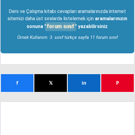
Ders ve Çalışma kitabı cevapları aramalarınızda internet
sitemizi daha üst sıralarda listelemek için
aramalarınızın
forum sınıf
sonuna "
" yazabilirsiniz
.
Örnek Kullanım: 3. sınıf türkçe sayfa 11 forum sınıf
f
𝕏
in
P