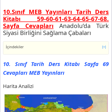
10.Sınıf MEB Yayınları Tarih Ders
Kitabı 59-60-61-63-64-65-67-68.
Sayfa Cevapları
Anadolu’da Türk
Siyasi Birliğini Sağlama Çabaları
İçindekiler
[+]
10. Sınıf Tarih Ders Kitabı Sayfa 69 Cevapları MEB
Yayınları
10. Sınıf Tarih Ders Kitabı Sayfa 69
Harita Analizi
Cevapları MEB Yayınları
10. Sınıf Tarih Ders Kitabı Sayfa 70 Cevapları MEB
Yayınları
Tablo Analizi
Harita Analizi
10. Sınıf Tarih Ders Kitabı Sayfa 71 Cevapları MEB
Yayınları
Metin Analizi
10. Sınıf Tarih Ders Kitabı Sayfa 72 Cevapları MEB