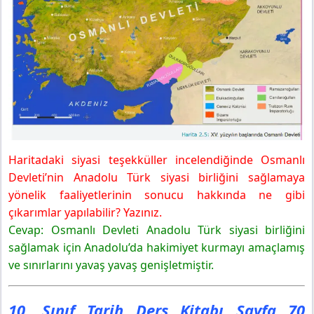
Yayınları
Tartışınız
10. Sınıf Tarih Ders Kitabı Sayfa 74 Cevapları MEB
Yayınları
Görsel Analizi
10. Sınıf Tarih Ders Kitabı Sayfa 75 Cevapları MEB
Yayınları
Konu Analizi
Düşünceleriniz
Haritadaki siyasi teşekküller incelendiğinde Osmanlı
10. Sınıf Tarih Ders Kitabı Sayfa 76 Cevapları MEB
Devleti’nin Anadolu Türk siyasi birliğini sağlamaya
Yayınları
yönelik faaliyetlerinin sonucu hakkında ne gibi
Cevaplayınız
çıkarımlar yapılabilir? Yazınız.
10. Sınıf Tarih Ders Kitabı Sayfa 77 Cevapları MEB
Yayınları
Cevap: Osmanlı Devleti Anadolu Türk siyasi birliğini
Konu Analizi
sağlamak için Anadolu’da hakimiyet kurmayı amaçlamış
10. Sınıf Tarih Ders Kitabı Sayfa 78 Cevapları MEB
ve sınırlarını yavaş yavaş genişletmiştir.
Yayınları
Konu Analiz
10. Sınıf Tarih Ders Kitabı Sayfa 70