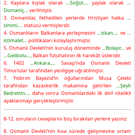
2. Kayılara kışlak olarak
…Söğüt….
yaylak olarak
…
Domaniç…
verilmiştir.
3. Osmanlılar, fethedilen yerlerde Hristiyan halka
…
zimmi….
statüsü vermişlerdir.
4. Osmanlıların Balkanlara yerleşmesini
…iskan.…
ve
…
istimalet…
politikaları kolaylaştırmıştır.
5. Osmanlı Devleti’nin kuruluş döneminde
…Bolayır…
ve
…Gelibolu…
,
Balkan fütuhatının ilk harekât üsleridir.
6. 1402
…Ankara….
Savaşı’nda Osmanlı Devleti
Timurlular tarafından yenilgiye uğratılmıştır.
7. Yıldırım Bayezid’in oğullarından Musa Çelebi
tarafından kazaskerlik makamına getirilen
…Şeyh
Bedrettin….
daha sonra Osmanlılardaki ilk dinî nitelikli
ayaklanmayı gerçekleştirmiştir.
8-12. soruların cevaplarını boş bırakılan yerlere yazınız
8. Osmanlı Devleti’nin kısa sürede gelişmesine ortam