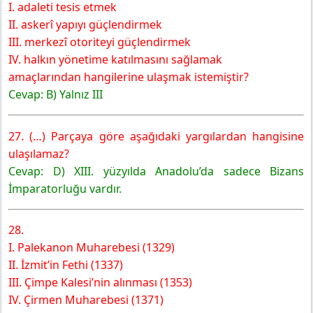
I. adaleti tesis etmek
II. askerî yapıyı güçlendirmek
III. merkezî otoriteyi güçlendirmek
IV. halkın yönetime katılmasını sağlamak
amaçlarından hangilerine ulaşmak istemiştir?
Cevap: B) Yalnız III
27. (…) Parçaya göre aşağıdaki yargılardan hangisine
ulaşılamaz?
Cevap: D) XIII. yüzyılda Anadolu’da sadece Bizans
İmparatorluğu vardır.
28.
I. Palekanon Muharebesi (1329)
II. İzmit’in Fethi (1337)
III. Çimpe Kalesi’nin alınması (1353)
IV. Çirmen Muharebesi (1371)