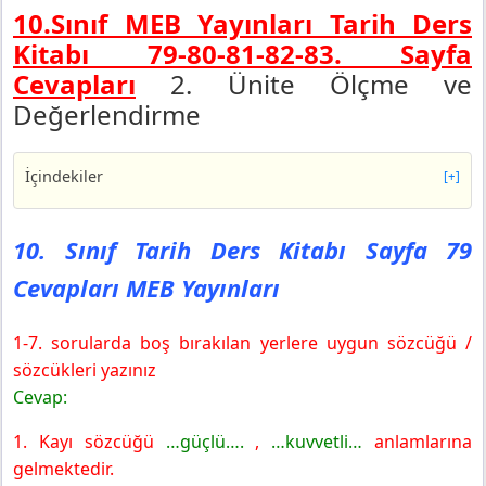
10.Sınıf MEB Yayınları Tarih Ders
Kitabı 79-80-81-82-83. Sayfa
Cevapları
2. Ünite Ölçme ve
Değerlendirme
İçindekiler
[+]
10. Sınıf Tarih Ders Kitabı Sayfa 79 Cevapları MEB
Yayınları
10. Sınıf Tarih Ders Kitabı Sayfa 79
10. Sınıf Tarih Ders Kitabı Sayfa 80 Cevapları MEB
Cevapları MEB Yayınları
Yayınları
10. Sınıf Tarih Ders Kitabı Sayfa 81 Cevapları MEB
Yayınları
1-7. sorularda boş bırakılan yerlere uygun sözcüğü /
10. Sınıf Tarih Ders Kitabı Sayfa 82 Cevapları MEB
sözcükleri yazınız
Yayınları
Cevap:
10. Sınıf Tarih Ders Kitabı Sayfa 83 Cevapları MEB
1. Kayı sözcüğü
…güçlü….
,
…kuvvetli…
anlamlarına
Yayınları
gelmektedir.