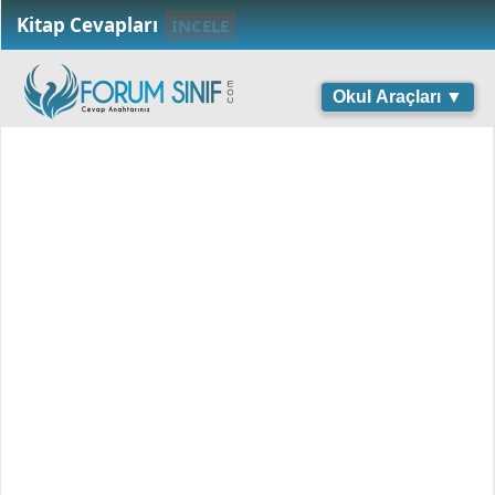
Kitap Cevapları
İNCELE
Okul Araçları ▼