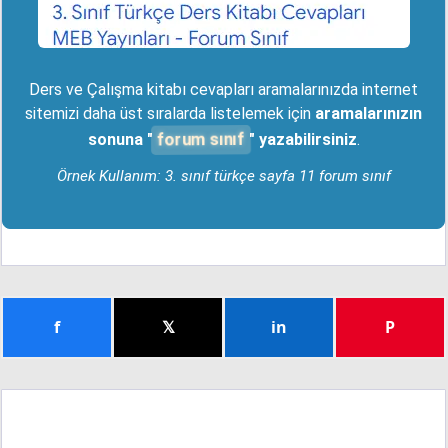
Ders ve Çalışma kitabı cevapları aramalarınızda internet
sitemizi daha üst sıralarda listelemek için
aramalarınızın
forum sınıf
sonuna "
" yazabilirsiniz
.
Örnek Kullanım: 3. sınıf türkçe sayfa 11 forum sınıf
f
𝕏
in
P