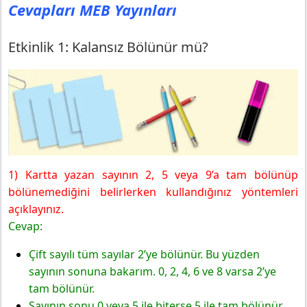
Cevapları MEB Yayınları
6. Sınıf Matematik Ders Kitabı Sayfa 28 Cevapları MEB
Yayınları
Etkinlik 2: 2, 5 ve 10 ile Kalansız Bölünebilme
Etkinlik 1: Kalansız Bölünür mü?
6. Sınıf Matematik Ders Kitabı Sayfa 29 Cevapları MEB
Yayınları
6. Sınıf Matematik Ders Kitabı Sayfa 30 Cevapları MEB
Yayınları
6. Sınıf Matematik Ders Kitabı Sayfa 31 Cevapları MEB
Yayınları
Örnek 1
1) Kartta yazan sayının 2, 5 veya 9’a tam bölünüp
Örnek 2
bölünemediğini belirlerken kullandığınız yöntemleri
Örnek 3
açıklayınız.
Cevap:
Çift sayılı tüm sayılar 2’ye bölünür. Bu yüzden
sayının sonuna bakarım. 0,
2, 4, 6 ve 8 varsa 2’ye
tam bölünür.
Sayının sonu 0 veya 5 ile biterse 5 ile tam bölünür.