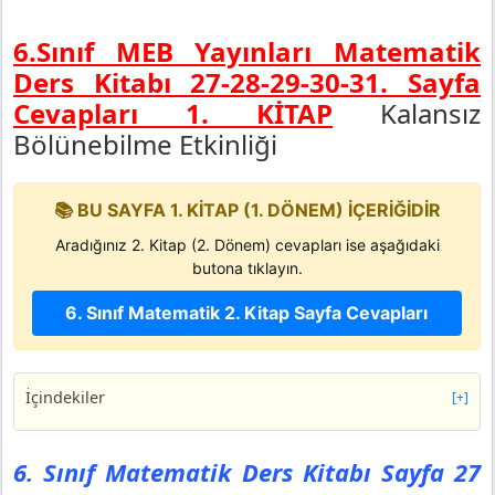
6.Sınıf MEB Yayınları Matematik
Ders Kitabı 27-28-29-30-31. Sayfa
Cevapları 1. KİTAP
Kalansız
Bölünebilme Etkinliği
📚 BU SAYFA 1. KİTAP (1. DÖNEM) İÇERİĞİDİR
Aradığınız 2. Kitap (2. Dönem) cevapları ise aşağıdaki
butona tıklayın.
6. Sınıf Matematik 2. Kitap Sayfa Cevapları
İçindekiler
[+]
6. Sınıf Matematik Ders Kitabı Sayfa 27 Cevapları MEB
Yayınları
6. Sınıf Matematik Ders Kitabı Sayfa 27
Etkinlik 1: Kalansız Bölünür mü?