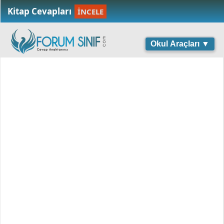
Kitap Cevapları
İNCELE
Okul Araçları ▼