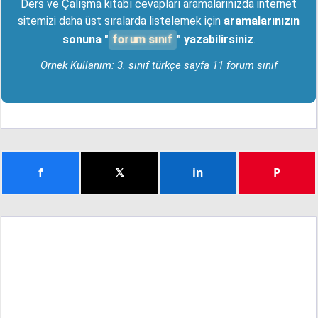
Ders ve Çalışma kitabı cevapları aramalarınızda internet
sitemizi daha üst sıralarda listelemek için
aramalarınızın
forum sınıf
sonuna "
" yazabilirsiniz
.
Örnek Kullanım: 3. sınıf türkçe sayfa 11 forum sınıf
f
𝕏
in
P