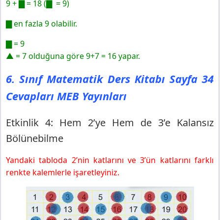
9 + ▇ = 18 (▇ = 9)
▇ en fazla 9 olabilir.
▇ = 9
▲ = 7 olduğuna göre 9+7 = 16 yapar.
6. Sınıf Matematik Ders Kitabı Sayfa 34
Cevapları MEB Yayınları
Etkinlik 4: Hem 2’ye Hem de 3’e Kalansız
Bölünebilme
Yandaki tabloda 2’nin katlarını ve 3’ün katlarını farklı
renkte kalemlerle işaretleyiniz.