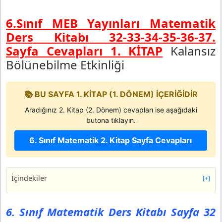
6.Sınıf MEB Yayınları Matematik
Ders Kitabı 32-33-34-35-36-37.
Sayfa Cevapları 1. KİTAP
Kalansız
Bölünebilme Etkinliği
📚 BU SAYFA 1. KİTAP (1. DÖNEM) İÇERİĞİDİR
Aradığınız 2. Kitap (2. Dönem) cevapları ise aşağıdaki
butona tıklayın.
6. Sınıf Matematik 2. Kitap Sayfa Cevapları
İçindekiler
[+]
6. Sınıf Matematik Ders Kitabı Sayfa 32 Cevapları MEB
Yayınları
6. Sınıf Matematik Ders Kitabı Sayfa 32
Etkinlik 3: 3 ve 9 ile Kalansız Bölünebilme