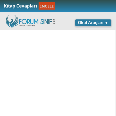
Kitap Cevapları
İNCELE
Okul Araçları ▼