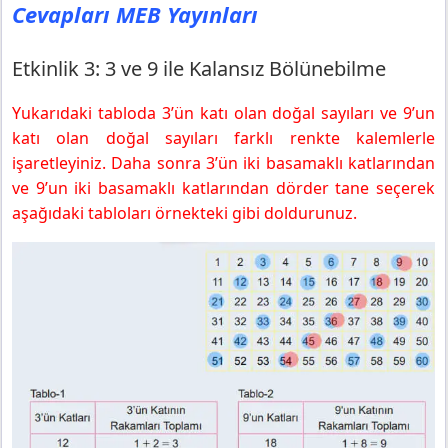
Cevapları MEB Yayınları
6. Sınıf Matematik Ders Kitabı Sayfa 33 Cevapları MEB
Yayınları
Örnek 4
Etkinlik 3: 3 ve 9 ile Kalansız Bölünebilme
Örnek 5
Yukarıdaki tabloda 3’ün katı olan doğal sayıları ve 9’un
Örnek 6
katı olan doğal sayıları farklı renkte kalemlerle
6. Sınıf Matematik Ders Kitabı Sayfa 34 Cevapları MEB
Yayınları
işaretleyiniz. Daha sonra 3’ün iki basamaklı katlarından
Etkinlik 4: Hem 2’ye Hem de 3’e Kalansız Bölünebilme
ve 9’un iki basamaklı katlarından dörder tane seçerek
Örnek 7
aşağıdaki tabloları örnekteki gibi doldurunuz.
6. Sınıf Matematik Ders Kitabı Sayfa 35 Cevapları MEB
Yayınları
Etkinlik 5: 4 ile Kalansız Bölünebilme
Örnek 8
Örnek 9
6. Sınıf Matematik Ders Kitabı Sayfa 36 Cevapları MEB
Yayınları
Problem 1
6. Sınıf Matematik Ders Kitabı Sayfa 37 Cevapları MEB