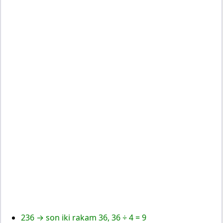
236 → son iki rakam 36, 36 ÷ 4 = 9