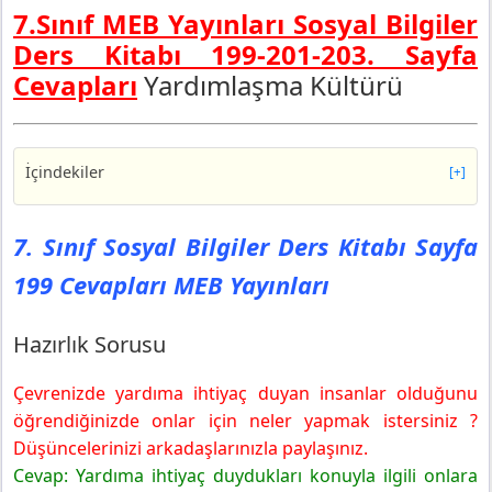
7.Sınıf MEB Yayınları Sosyal Bilgiler
Ders Kitabı 199-201-203. Sayfa
Cevapları
Yardımlaşma Kültürü
İçindekiler
[+]
7. Sınıf Sosyal Bilgiler Ders Kitabı Sayfa 199 Cevapları
MEB Yayınları
7. Sınıf Sosyal Bilgiler Ders Kitabı Sayfa
Hazırlık Sorusu
199 Cevapları MEB Yayınları
7. Sınıf Sosyal Bilgiler Ders Kitabı Sayfa 201 Cevapları
MEB Yayınları
7. Sınıf Sosyal Bilgiler Ders Kitabı Sayfa 203 Cevapları
Hazırlık Sorusu
MEB Yayınları
4. Etkinlik
Çevrenizde yardıma ihtiyaç duyan insanlar olduğunu
öğrendiğinizde onlar için neler yapmak istersiniz ?
Düşüncelerinizi arkadaşlarınızla paylaşınız.
Cevap: Yardıma ihtiyaç duydukları konuyla ilgili onlara