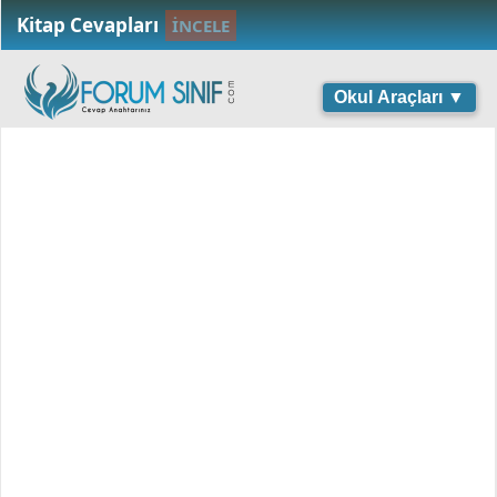
Kitap Cevapları
İNCELE
Okul Araçları ▼