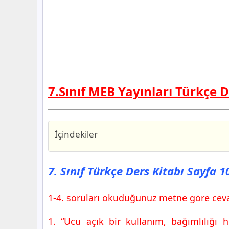
7.Sınıf MEB Yayınları Türkçe D
İçindekiler
7. Sınıf Türkçe Ders Kitabı Sayfa 104 C
Yayınları
7. Sınıf Türkçe Ders Kitabı Sayfa 
7. Sınıf Türkçe Ders Kitabı Sayfa 105 C
Yayınları
1-4. soruları okuduğunuz metne göre ceva
1. “Ucu açık bir kullanım, bağımlılığı h