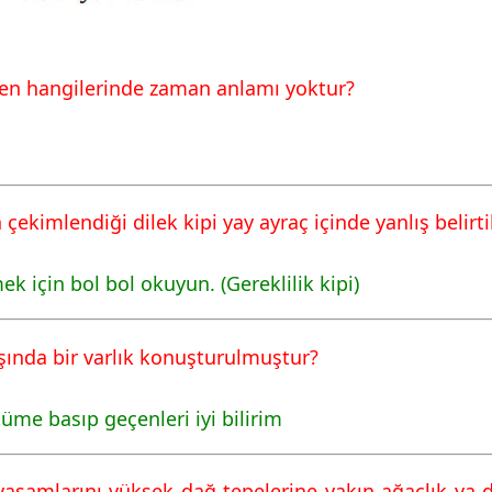
den hangilerinde zaman anlamı yoktur?
in çekimlendiği dilek kipi yay ayraç içinde yanlış belirti
 için bol bol okuyun. (Gereklilik kipi)
ışında bir varlık konuşturulmuştur?
tüme basıp geçenleri iyi bilirim
 yaşamlarını yüksek dağ tepelerine yakın ağaçlık ya 