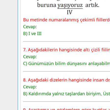
Bu metinde numaralanmış çekimli fiiller
Cevap:
B) I ve III
7. Aşağıdakilerin hangisinde altı çizili fiil
Cevap:
C) Günümüzün bilim dünyasını anlayabilmek
8. Aşağıdaki dizelerin hangisinde insan d
Cevap:
B) Kaldırımda yalnız taşlardan biriyim, Üs
9. Araştırma ve gözlemlere göre kurtlar,