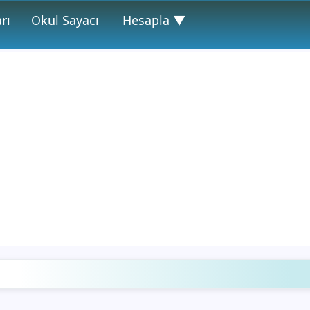
rı
Okul Sayacı
Hesapla ▼