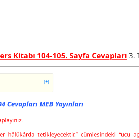
ers Kitabı 104-105. Sayfa Cevapları
3. 
[+]
evapları MEB
104 Cevapları MEB Yayınları
evapları MEB
playınız.
er hâlükârda tetikleyecektir.” cümlesindeki “ucu a