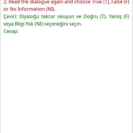
2. Read the dialogue again and choose True (T), False (F)
or No Information (NI).
Çeviri: Diyaloğu tekrar okuyun ve Doğru (T), Yanlış (F)
veya Bilgi Yok (NI) seçeneğini seçin.
Cevap: