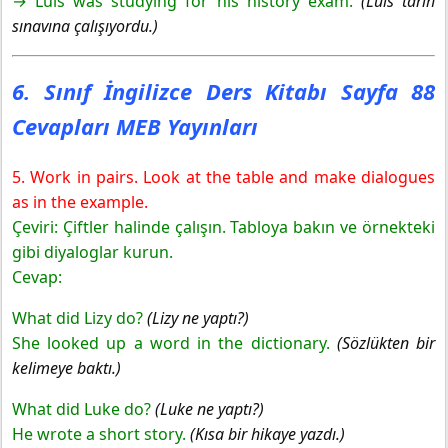
→ Luis was studying for his history exam.
(Luis tarih
sınavına çalışıyordu.)
6. Sınıf İngilizce Ders Kitabı Sayfa 88
Cevapları MEB Yayınları
5. Work in pairs. Look at the table and make dialogues
as in the example.
Çeviri: Çiftler halinde çalışın. Tabloya bakın ve örnekteki
gibi diyaloglar kurun.
Cevap:
What did Lizy do?
(Lizy ne yaptı?)
She looked up a word in the dictionary.
(Sözlükten bir
kelimeye baktı.)
What did Luke do?
(Luke ne yaptı?)
He wrote a short story.
(Kısa bir hikaye yazdı.)