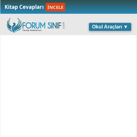
Kitap Cevapları
İNCELE
Okul Araçları ▼