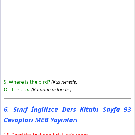
5. Where is the bird?
(Kuş nerede)
On the box.
(Kutunun üstünde.)
6. Sınıf İngilizce Ders Kitabı Sayfa 93
Cevapları MEB Yayınları
16. Read the text and tick Lisa’s room.