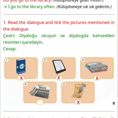
Do you go to the library?
(Kütüphaneye gider misin?)
→ I go to the library often.
(Kütüphaneye sık sık giderim.)
1. Read the dialogue and tick the pictures mentioned in
the dialogue.
Çeviri: Diyaloğu okuyun ve diyalogda bahsedilen
resimleri işaretleyin.
Cevap: