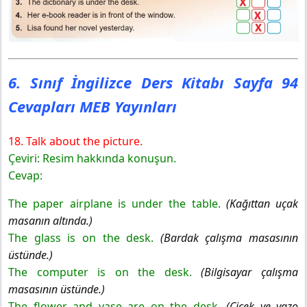
6. Sınıf İngilizce Ders Kitabı Sayfa 94
Cevapları MEB Yayınları
18. Talk about the picture.
Çeviri: Resim hakkında konuşun.
Cevap:
The paper airplane is under the table.
(Kağıttan uçak
masanın altında.)
The glass is on the desk.
(Bardak çalışma masasının
üstünde.)
The computer is on the desk.
(Bilgisayar çalışma
masasının üstünde.)
The flower and vase are on the desk.
(Çiçek ve vazo