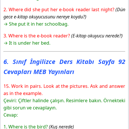
2. Where did she put her e-book reader last night?
(Dün
gece e-kitap okuyucusunu nereye koydu?)
→ She put it in her schoolbag.
3. Where is the e-book reader?
(E-kitap okuyucu nerede?)
→ It is under her bed.
6. Sınıf İngilizce Ders Kitabı Sayfa 92
Cevapları MEB Yayınları
15. Work in pairs. Look at the pictures. Ask and answer
as in the example.
Çeviri: Çiftler halinde çalışın. Resimlere bakın. Örnekteki
gibi sorun ve cevaplayın.
Cevap:
1. Where is the bird?
(Kuş nerede)