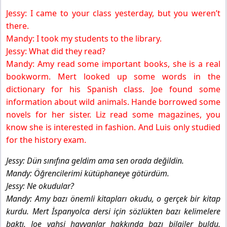
Jessy: I came to your class yesterday, but you weren’t
there.
Mandy: I took my students to the library.
Jessy: What did they read?
Mandy: Amy read some important books, she is a real
bookworm. Mert looked up some words in the
dictionary for his Spanish class. Joe found some
information about wild animals. Hande borrowed some
novels for her sister. Liz read some magazines, you
know she is interested in fashion. And Luis only studied
for the history exam.
Jessy: Dün sınıfına geldim ama sen orada değildin.
Mandy: Öğrencilerimi kütüphaneye götürdüm.
Jessy: Ne okudular?
Mandy: Amy bazı önemli kitapları okudu, o gerçek bir kitap
kurdu. Mert İspanyolca dersi için sözlükten bazı kelimelere
baktı. Joe vahşi hayvanlar hakkında bazı bilgiler buldu.