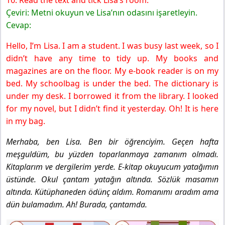
Çeviri: Metni okuyun ve Lisa’nın odasını işaretleyin.
Cevap:
Hello, I’m Lisa. I am a student. I was busy last week, so I
didn’t have any time to tidy up. My books and
magazines are on the floor. My e-book reader is on my
bed. My schoolbag is under the bed. The dictionary is
under my desk. I borrowed it from the library. I looked
for my novel, but I didn’t find it yesterday. Oh! It is here
in my bag.
Merhaba, ben Lisa. Ben bir öğrenciyim. Geçen hafta
meşguldüm, bu yüzden toparlanmaya zamanım olmadı.
Kitaplarım ve dergilerim yerde. E-kitap okuyucum yatağımın
üstünde. Okul çantam yatağın altında. Sözlük masamın
altında. Kütüphaneden ödünç aldım. Romanımı aradım ama
dün bulamadım. Ah! Burada, çantamda.