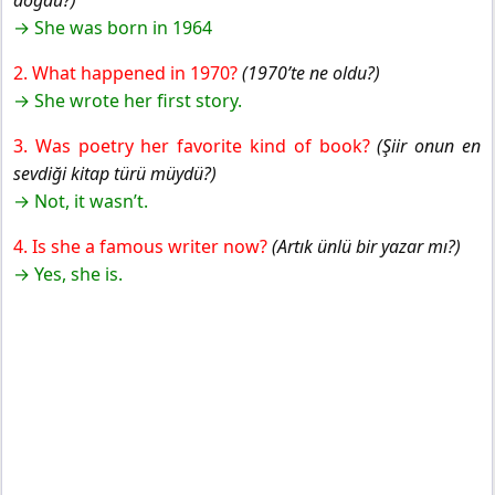
doğdu?)
→ She was born in 1964
2. What happened in 1970?
(1970’te ne oldu?)
→ She wrote her first story.
3. Was poetry her favorite kind of book?
(Şiir onun en
sevdiği kitap türü müydü?)
→ Not, it wasn’t.
4. Is she a famous writer now?
(Artık ünlü bir yazar mı?)
→ Yes, she is.