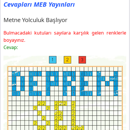
Cevapları MEB Yayınları
2. Sınıf Türkçe Ders Kitabı Sayfa 124 Cevapları MEB
Yayınları
2. Sınıf Türkçe Ders Kitabı Sayfa 126 Cevapları MEB
Metne Yolculuk Başlıyor
Yayınları
Sözlük Özgürlüktür
Bulmacadaki kutuları sayılara karşılık gelen renklerle
2. Sınıf Türkçe Ders Kitabı Sayfa 127 Cevapları MEB
boyayınız.
Yayınları
Cevap:
2. Sınıf Türkçe Ders Kitabı Sayfa 128 Cevapları MEB
Yayınları
2. Sınıf Türkçe Ders Kitabı Sayfa 129 Cevapları MEB
Yayınları