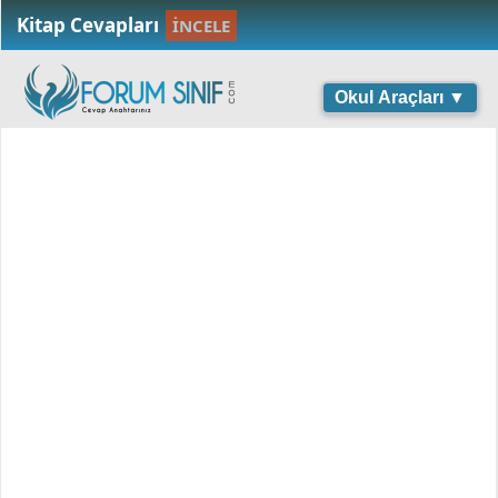
Kitap Cevapları
İNCELE
Okul Araçları ▼