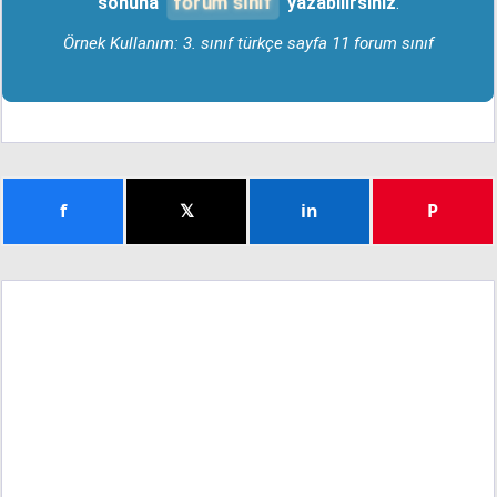
forum sınıf
sonuna "
" yazabilirsiniz
.
Örnek Kullanım: 3. sınıf türkçe sayfa 11 forum sınıf
f
𝕏
in
P