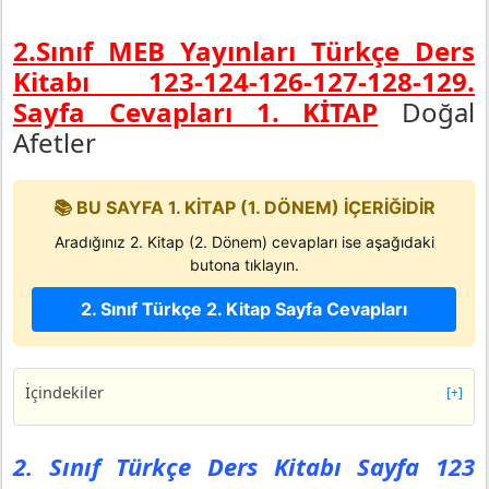
2.Sınıf MEB Yayınları Türkçe Ders
Kitabı 123-124-126-127-128-129.
Sayfa Cevapları 1. KİTAP
Doğal
Afetler
📚 BU SAYFA 1. KİTAP (1. DÖNEM) İÇERİĞİDİR
Aradığınız 2. Kitap (2. Dönem) cevapları ise aşağıdaki
butona tıklayın.
2. Sınıf Türkçe 2. Kitap Sayfa Cevapları
İçindekiler
[+]
2. Sınıf Türkçe Ders Kitabı Sayfa 123 Cevapları MEB
Yayınları
2. Sınıf Türkçe Ders Kitabı Sayfa 123
Metne Yolculuk Başlıyor