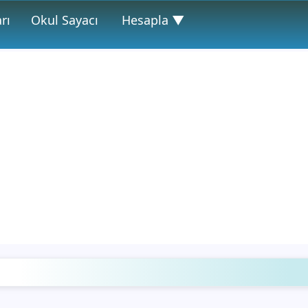
rı
Okul Sayacı
Hesapla ▼