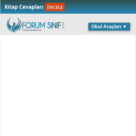
Kitap Cevapları
İNCELE
Okul Araçları ▼