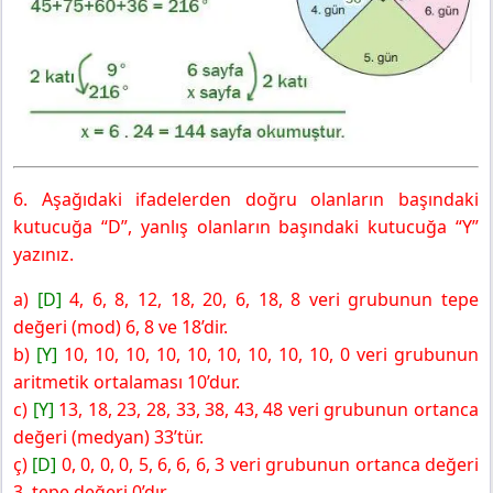
6. Aşağıdaki ifadelerden doğru olanların başındaki
kutucuğa “D”, yanlış olanların başındaki kutucuğa “Y”
yazınız.
a)
[D]
4, 6, 8, 12, 18, 20, 6, 18, 8 veri grubunun tepe
değeri (mod) 6, 8 ve 18’dir.
b)
[Y]
10, 10, 10, 10, 10, 10, 10, 10, 10, 0 veri grubunun
aritmetik ortalaması 10’dur.
c)
[Y]
13, 18, 23, 28, 33, 38, 43, 48 veri grubunun ortanca
değeri (medyan) 33’tür.
ç)
[D]
0, 0, 0, 0, 5, 6, 6, 6, 3 veri grubunun ortanca değeri
3, tepe değeri 0’dır.